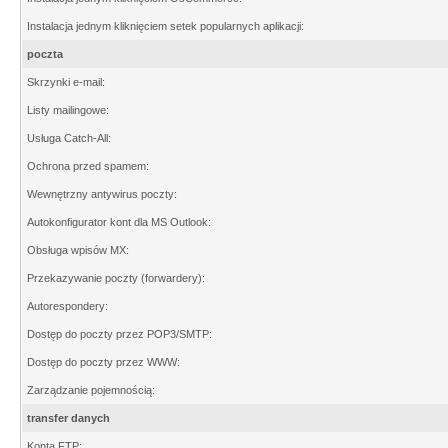
Instalacja jednym kliknięciem setek popularnych aplikacji:
poczta
Skrzynki e-mail:
Listy mailingowe:
Usługa Catch-All:
Ochrona przed spamem:
Wewnętrzny antywirus poczty:
Autokonfigurator kont dla MS Outlook:
Obsługa wpisów MX:
Przekazywanie poczty (forwardery):
Autorespondery:
Dostęp do poczty przez POP3/SMTP:
Dostęp do poczty przez WWW:
Zarządzanie pojemnością:
transfer danych
Konta FTP: