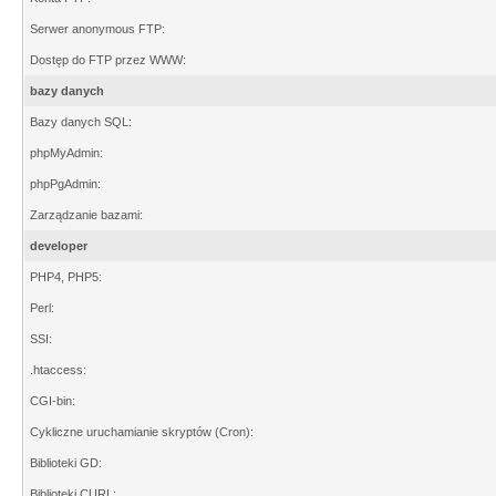
Serwer anonymous FTP:
Dostęp do FTP przez WWW:
bazy danych
Bazy danych SQL:
phpMyAdmin:
phpPgAdmin:
Zarządzanie bazami:
developer
PHP4, PHP5:
Perl:
SSI:
.htaccess:
CGI-bin:
Cykliczne uruchamianie skryptów (Cron):
Biblioteki GD:
Biblioteki CURL: