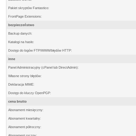
Pakiet skryptów Fantastico:
FrontPage Extensions:
bezpieczeństwo
Backup danych:
Katalogi na hasło:
Dostęp do logów FTP/WWW/błędów HTTP:
inne
Panel Administracyjny (cPanel lub DirectAdmin):
Własne strony błędów:
Deklaracja MIME:
Dostęp do kluczy OpenPGP:
cena brutto
Abonament miesięczny:
Abonament kwartalny:
Abonament półroczny:
Abonament roczny: