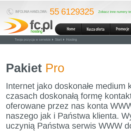
55 6129325
Zobacz inne numery te
Twoja pozycja w serwisie
Start
Hosting
Pakiet
Pro
Internet jako doskonałe medium k
czasach doskonałą formę kontakt
oferowane przez nas konta WW
naszego jak i Państwa klienta. W
uczynią Państwa serwis WWW d