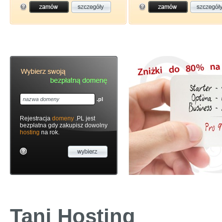
.pl
Rejestracja
domeny
.PL jest
bezpłatna gdy zakupisz dowolny
hosting
na rok.
Tani Hosting