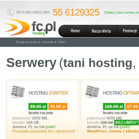
55 6129325
Zobacz inne numery te
Twoja pozycja w serwisie
Start
Serwery
(
,
tani hosting
HOSTING
STARTER
HOSTING
OPTIM
89.00 zł
45.00 zł
169.00 zł
67.00 
brutto rocznie
brutto rocznie
pojemność
2000 MB
,
pojemność
4000 MB
,
transfer
168 GB
,
transfer
336 GB
BEZ LIMITU*
domena .PL na rok
gratis!
domena .PL na rok
gratis!
Pozostałe parametry bez ograniczeń!
WordPress, Joomla 1 kliknię