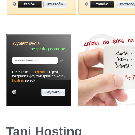
.pl
Rejestracja
domeny
.PL jest
bezpłatna gdy zakupisz dowolny
hosting
na rok.
Tani Hosting