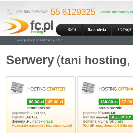
55 6129325
Zobacz inne numery te
Twoja pozycja w serwisie
Start
Serwery
(
,
tani hosting
HOSTING
STARTER
HOSTING
OPTIM
89.00 zł
45.00 zł
169.00 zł
67.00 
brutto rocznie
brutto rocznie
pojemność
2000 MB
,
pojemność
4000 MB
,
transfer
168 GB
,
transfer
336 GB
BEZ LIMITU*
domena .PL na rok
gratis!
domena .PL na rok
gratis!
Pozostałe parametry bez ograniczeń!
WordPress, Joomla 1 kliknię